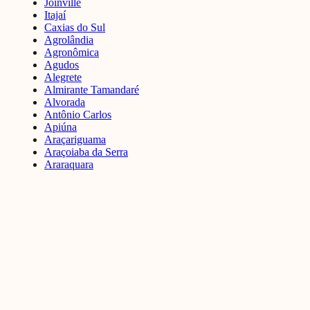
Joinville
Itajaí
Caxias do Sul
Agrolândia
Agronômica
Agudos
Alegrete
Almirante Tamandaré
Alvorada
Antônio Carlos
Apiúna
Araçariguama
Araçoiaba da Serra
Araraquara
Araucária
Ver todas as cidades
Institucional
Sobre nós
Perguntas frequentes
Contato
Termos de Uso
Política de Privacidade